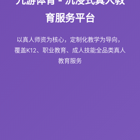
九游体育 - 沉浸式真人教
育服务平台
以真人师资为核心，定制化教学为导向，
覆盖K12、职业教育、成人技能全品类真人
教育服务