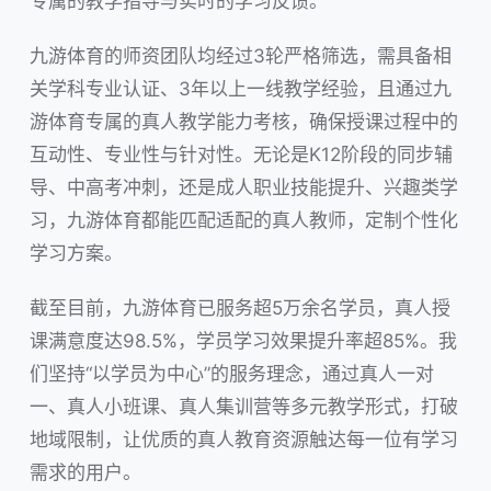
专属的教学指导与实时的学习反馈。
九游体育的师资团队均经过3轮严格筛选，需具备相
关学科专业认证、3年以上一线教学经验，且通过九
游体育专属的真人教学能力考核，确保授课过程中的
互动性、专业性与针对性。无论是K12阶段的同步辅
导、中高考冲刺，还是成人职业技能提升、兴趣类学
习，九游体育都能匹配适配的真人教师，定制个性化
学习方案。
截至目前，九游体育已服务超5万余名学员，真人授
课满意度达98.5%，学员学习效果提升率超85%。我
们坚持“以学员为中心”的服务理念，通过真人一对
一、真人小班课、真人集训营等多元教学形式，打破
地域限制，让优质的真人教育资源触达每一位有学习
需求的用户。