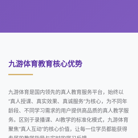
九游体育教育核心优势
九游体育是国内领先的真人教育服务平台，始终以
“真人授课、真实效果、真诚服务”为核心，为不同年
龄段、不同学习需求的用户提供高品质的真人教学服
务。区别于录播课、AI教学的标准化模式，九游体育
聚焦“真人互动”的核心价值，让每一位学员都能获得