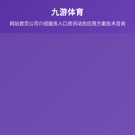
九游体育
网站首页
公司介绍
服务入口
资讯动态
应用方案
技术咨询