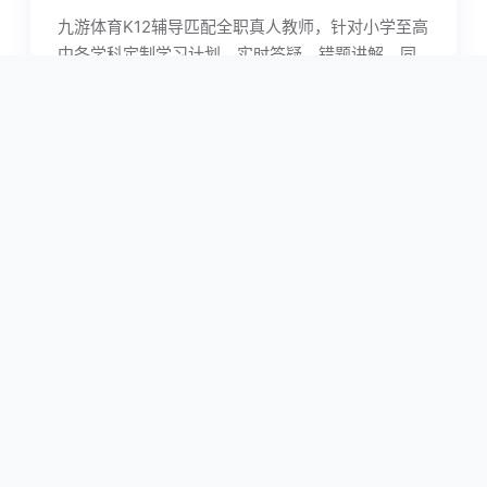
九游体育K12辅导匹配全职真人教师，针对小学至高
中各学科定制学习计划，实时答疑、错题讲解，同
步校内进度，提升学习效率。
真人职业技能培训